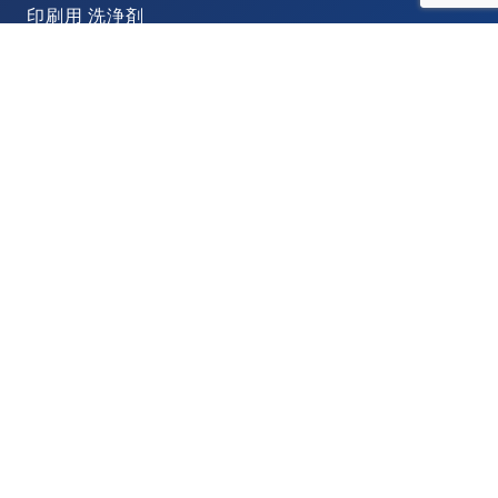
印刷用 洗浄剤
金属処理用 浸炭剤
電子部品･プリント基板 洗浄剤
脱脂 洗浄剤
樹脂接着剤･帯電防止剤
化粧品原料 溶剤
単一溶剤
ホーム
サービス